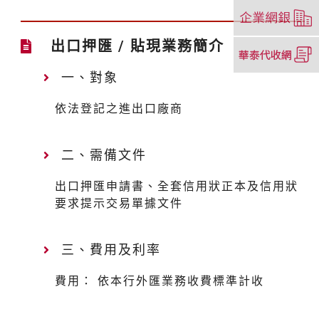
新
（另
視
開
窗）
新
（另
出口押匯 / 貼現業務簡介
視
開
窗）
一、對象
新
視
依法登記之進出口廠商
窗）
二、需備文件
出口押匯申請書、全套信用狀正本及信用狀
要求提示交易單據文件
三、費用及利率
費用： 依本行外匯業務收費標準計收