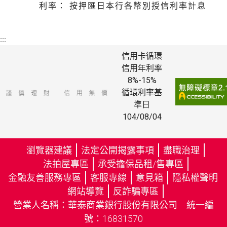
利率： 按押匯日本行各幣別授信利率計息
:::
信用卡循環
信用年利率
8%-15%
循環利率基
準日
104/08/04
瀏覽器建議
法定公開揭露事項
盡職治理
法拍屋專區
承受擔保品租/售專區
金融友善服務專區
客服專線
意見箱
隱私權聲明
（
網站導覽
反詐騙專區
另
（
營業人名稱：華泰商業銀行股份有限公司 統一編
開
另
號：16831570
新
開