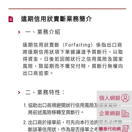
遠期信用狀賣斷業務簡介
一、業務介紹
遠期信用狀賣斷（Forfaiting）係指出口商
將遠期信用狀項下單據讓渡予買斷行，以取
得資金，日後若因開狀行之信用風險及國家
風險，致屆期而不獲兌付時，買斷行無權向
出口商追索。
二、業務特性：
（另
開
協助出口商規避開狀行信用風險及國家風險，
新
（另
將前述風險移轉至買斷行。
視
開
窗）
出口商於接單前，可先向本行洽詢是否承作買
新
（另
斷該筆信用狀，作為是否接單之考量。
視
開