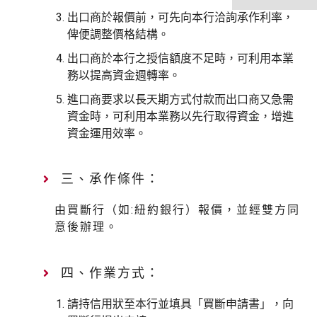
窗）
新
出口商於報價前，可先向本行洽詢承作利率，
視
俾便調整價格結構。
窗）
出口商於本行之授信額度不足時，可利用本業
務以提高資金週轉率。
進口商要求以長天期方式付款而出口商又急需
資金時，可利用本業務以先行取得資金，增進
資金運用效率。
三、承作條件：
由買斷行（如:紐約銀行）報價，並經雙方同
意後辦理。
四、作業方式：
請持信用狀至本行並填具「買斷申請書」，向