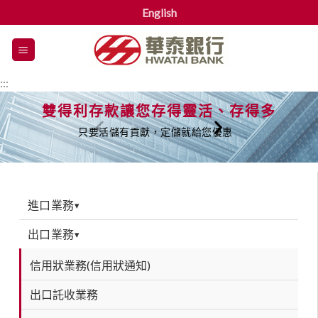
English
漢
堡
選
:::
單
雙得利存款讓您存得靈活、存得多
只要活儲有貢獻，定儲就給您優惠
進口業務
▾
出口業務
▾
信用狀業務(信用狀通知)
出口託收業務