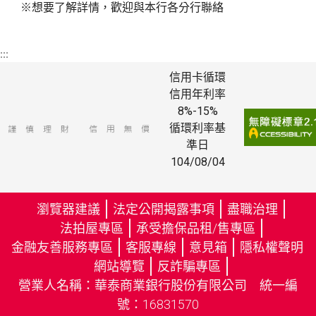
※想要了解詳情，歡迎與本行各分行聯絡
:::
信用卡循環
信用年利率
8%-15%
循環利率基
準日
104/08/04
瀏覽器建議
法定公開揭露事項
盡職治理
法拍屋專區
承受擔保品租/售專區
金融友善服務專區
客服專線
意見箱
隱私權聲明
（
網站導覽
反詐騙專區
另
（
營業人名稱：華泰商業銀行股份有限公司 統一編
開
另
號：16831570
新
開