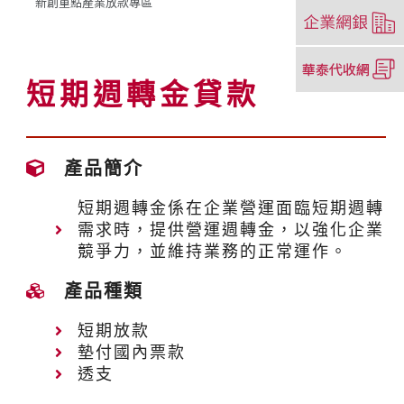
新創重點產業放款專區
新
（另
視
開
窗）
新
（另
視
開
短期週轉金貸款
窗）
新
視
窗）
產品簡介
短期週轉金係在企業營運面臨短期週轉
需求時，提供營運週轉金，以強化企業
競爭力，並維持業務的正常運作。
產品種類
短期放款
墊付國內票款
透支