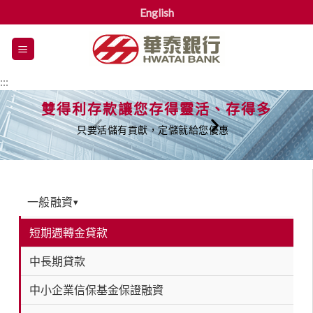
English
漢
堡
選
:::
單
雙得利存款讓您存得靈活、存得多
只要活儲有貢獻，定儲就給您優惠
一般融資
▾
短期週轉金貸款
中長期貸款
中小企業信保基金保證融資