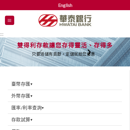
English
漢
堡
選
:::
單
雙得利存款讓您存得靈活、存得多
只要活儲有貢獻，定儲就給您優惠
臺幣存匯
▾
外幣存匯
▾
匯率/利率查詢
▾
存款試算
▾