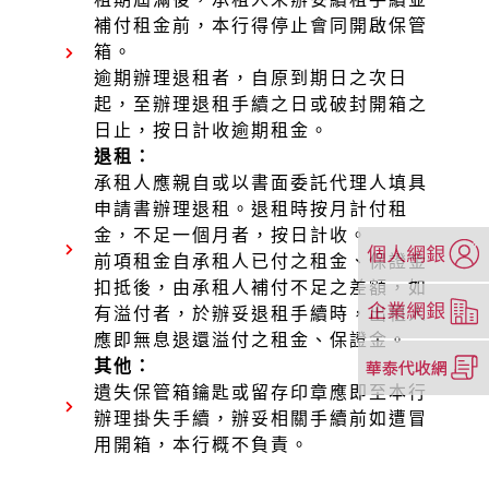
補付租金前，本行得停止會同開啟保管
箱。
逾期辦理退租者，自原到期日之次日
起，至辦理退租手續之日或破封開箱之
日止，按日計收逾期租金。
退租：
承租人應親自或以書面委託代理人填具
申請書辦理退租。退租時按月計付租
金，不足一個月者，按日計收。
（另
前項租金自承租人已付之租金、保證金
開
扣抵後，由承租人補付不足之差額，如
新
（另
有溢付者，於辦妥退租手續時，出租人
視
開
應即無息退還溢付之租金、保證金。
窗）
新
（另
其他：
視
開
遺失保管箱鑰匙或留存印章應即至本行
窗）
新
辦理掛失手續，辦妥相關手續前如遭冒
視
用開箱，本行概不負責。
窗）