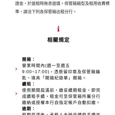
證金，於退租時無息退還。保管箱箱型及租用收費標
準，請洽下列各保管箱出租分行。
相關規定
開箱：
營業時間內
(
週一至週五
9:00~17:00)
，憑原留印章及保管箱鑰
匙，填具「開箱紀錄單」開箱
。
續租：
使用期間屆滿前，繳妥續期租金，即完
成續租手續，租金可至保管箱所屬分行
繳納或授權本行自指定帳戶自動扣繳。
逾期：
租期屆滿後，承租人未辦妥續租手續並