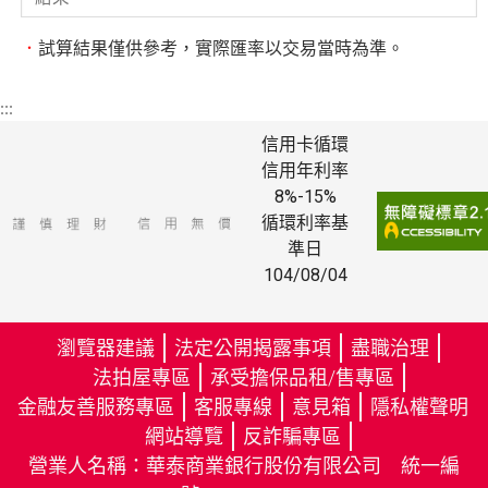
算
結
．
試算結果僅供參考，實際匯率以交易當時為準。
果
:::
信用卡循環
信用年利率
8%-15%
循環利率基
準日
104/08/04
瀏覽器建議
法定公開揭露事項
盡職治理
法拍屋專區
承受擔保品租/售專區
金融友善服務專區
客服專線
意見箱
隱私權聲明
（
網站導覽
反詐騙專區
另
（
營業人名稱：華泰商業銀行股份有限公司 統一編
開
另