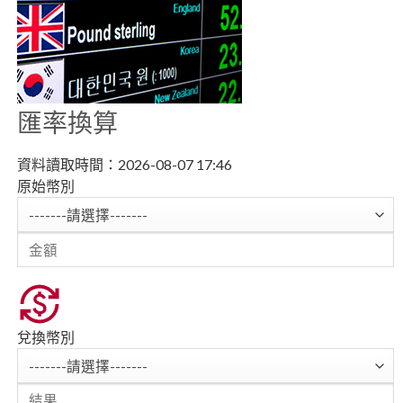
匯率換算
資料讀取時間：2026-08-07 17:46
原
原始幣別
始
-------請選擇-------
幣
輸
別
入
第
1
個
兌
兌換幣別
金
換
-------請選擇-------
額
幣
計
別