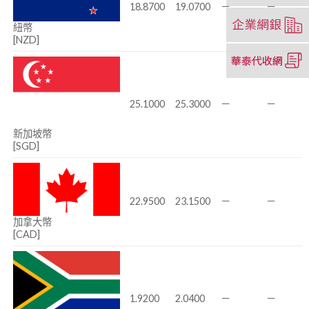
18.8700
19.0700
－
－
新
（另
紐幣
視
開
[NZD]
窗）
新
（另
視
開
窗）
新
視
25.1000
25.3000
－
－
窗）
新加坡幣
[SGD]
22.9500
23.1500
－
－
加拿大幣
[CAD]
1.9200
2.0400
－
－