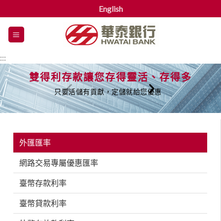
English
漢
堡
選
:::
單
雙得利存款讓您存得靈活、存得多
只要活儲有貢獻，定儲就給您優惠
外匯匯率
網路交易專屬優惠匯率
臺幣存款利率
臺幣貸款利率