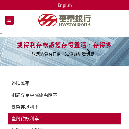
English
漢
堡
選
:::
單
雙得利存款讓您存得靈活、存得多
只要活儲有貢獻，定儲就給您優惠
外匯匯率
網路交易專屬優惠匯率
臺幣存款利率
臺幣貸款利率