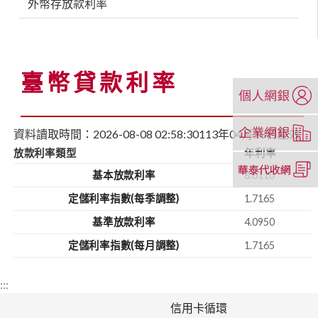
外幣存放款利率
臺幣貸款利率
（另
開
新
（另
資料讀取時間：2026-08-08 02:58:30
113年04月18日生效
視
開
窗）
放款利率類型
年利率
新
（另
視
基本放款利率
8.6110
開
窗）
新
定儲利率指數(每季調整)
1.7165
視
基準放款利率
4.0950
窗）
定儲利率指數(每月調整)
1.7165
:::
信用卡循環