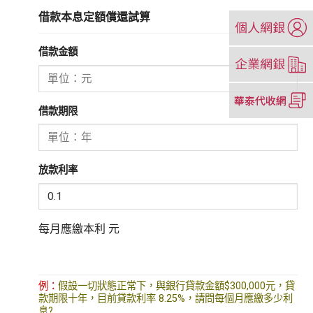
借款本息定額償還試算
（另
開
新
借款金額
（另
視
開
窗）
新
（另
視
開
借款期限
窗）
新
視
窗）
放款利率
每月應繳本利
元
借款本息定額償還試算 - 使用說明
例：
假設一切狀態正常下，與銀行貸款金額$300,000元，貸
款期限十年，目前貸款利率 8.25%，請問每個月應繳多少利
息?