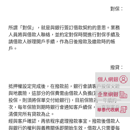
對保：
所謂「對保」，就是與銀行簽訂借款契約的意思。業務
人員將與借款人聯絡，並約定對保時間進行對保手續及
請借款人辦理開戶手續，作為日後撥款及繳款時的帳
戶。
撥貸：
（另
開
抵押權設定完成後，在撥款前，銀行會請客戶投保火險
新
（另
與地震險，這部分的保費需由借款人負擔(若客戶已自行
視
開
投保，則須將保單交付給銀行)，目前保險為一年續約一
窗）
新
（另
次，每年保險到期時銀行會通知客戶續保，一直到客戶
視
開
清償完所有貸款為止。
窗）
新
經與客戶確認，再依程序處理撥款事宜。撥款後借款人
視
與銀行的權利與義務關係即開始生效，借款人只需要每