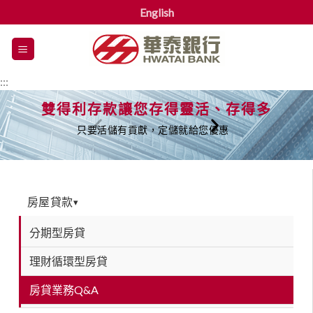
English
漢
堡
選
:::
單
雙得利存款讓您存得靈活、存得多
只要活儲有貢獻，定儲就給您優惠
房屋貸款
▾
分期型房貸
理財循環型房貸
房貸業務Q&A