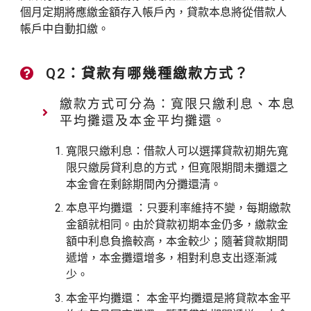
窗）
個月定期將應繳金額存入帳戶內，貸款本息將從借款人
帳戶中自動扣繳。
Q2：貸款有哪幾種繳款方式？
繳款方式可分為：寬限只繳利息、本息
平均攤還及本金平均攤還。
寬限只繳利息：借款人可以選擇貸款初期先寬
限只繳房貸利息的方式，但寬限期間未攤還之
本金會在剩餘期間內分攤還清。
本息平均攤還 ：只要利率維持不變，每期繳款
金額就相同。由於貸款初期本金仍多，繳款金
額中利息負擔較高，本金較少；隨著貸款期間
遞增，本金攤還增多，相對利息支出逐漸減
少。
本金平均攤還： 本金平均攤還是將貸款本金平