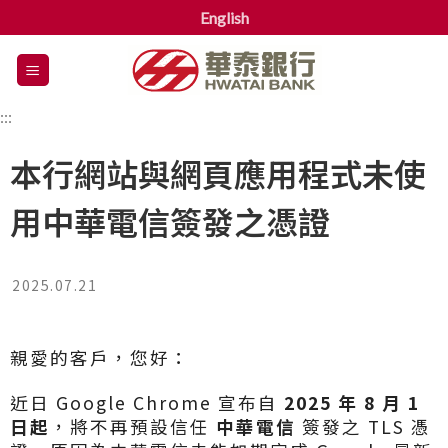
English
漢
堡
選
:::
單
本行網站與網頁應用程式未使
用中華電信簽發之憑證
2025.07.21
親愛的客戶，您好：
近日 Google Chrome 宣布自
2025
年
8
月
1
日起
，將不再預設信任
中華電信
簽發之 TLS 憑