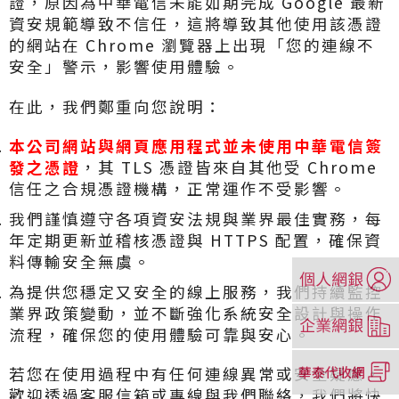
證，原因為中華電信未能如期完成 Google 最新
資安規範導致不信任，這將導致其他使用該憑證
的網站在 Chrome 瀏覽器上出現「您的連線不
安全」警示，影響使用體驗。
在此，我們鄭重向您說明：
本公司網站與網頁應用程式並未使用中華電信簽
發之憑證
，其 TLS 憑證皆來自其他受 Chrome
信任之合規憑證機構，正常運作不受影響。
我們謹慎遵守各項資安法規與業界最佳實務，每
年定期更新並稽核憑證與 HTTPS 配置，確保資
料傳輸安全無虞。
（另
開
為提供您穩定又安全的線上服務，我們持續監控
新
業界政策變動，並不斷強化系統安全設計與操作
（另
視
流程，確保您的使用體驗可靠與安心。
開
窗）
新
（另
若您在使用過程中有任何連線異常或安全疑慮，
視
開
歡迎透過客服信箱或專線與我們聯絡，我們將快
窗）