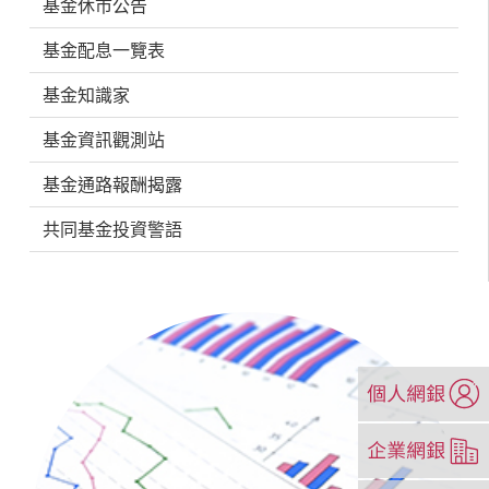
基金休市公告
基金配息一覽表
基金知識家
基金資訊觀測站
基金通路報酬揭露
共同基金投資警語
（另
開
新
（另
視
開
窗）
新