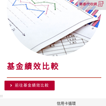
（另
視
開
窗）
新
視
窗）
基金績效比較
前往基金績效比較
（另
開
:::
新
視
信用卡循環
窗）