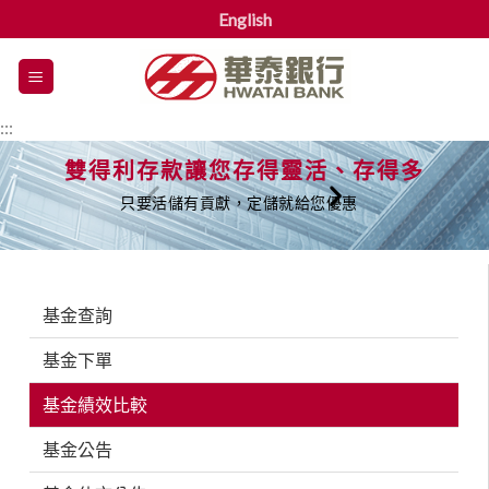
English
漢
堡
選
:::
單
雙得利存款讓您存得靈活、存得多
只要活儲有貢獻，定儲就給您優惠
基金查詢
基金下單
基金績效比較
基金公告