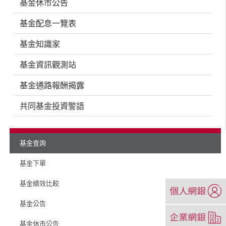
基金休市公告
基金配息一覽表
基金知識家
基金資訊觀測站
基金通路報酬揭露
共同基金投資警語
基金查詢
基金下單
（另
基金績效比較
開
基金公告
新
（另
視
開
基金休市公告