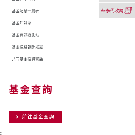
窗）
新
（另
基金配息一覽表
視
開
窗）
新
基金知識家
視
窗）
基金資訊觀測站
基金通路報酬揭露
共同基金投資警語
基金查詢
前往基金查詢
（另
開
新
:::