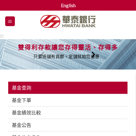
English
漢
堡
選
:::
單
雙得利存款讓您存得靈活、存得多
只要活儲有貢獻，定儲就給您優惠
基金查詢
基金下單
基金績效比較
基金公告