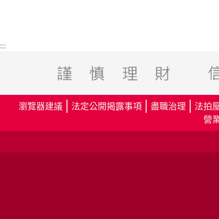
:::
瀏覽器建議
法定公開揭露事項
盡職治理
法拍
營業