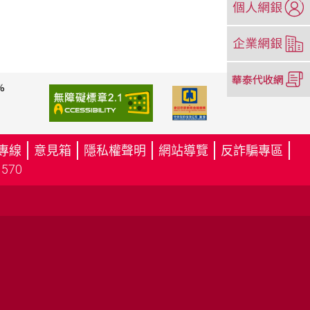
開
新
（另
視
開
窗）
新
（另
視
開
%
（另
（另
窗）
新
開
開
視
新
新
窗）
視
視
專線
意見箱
隱私權聲明
網站導覽
反詐騙專區
（
窗）
窗）
70
另
開
新
視
窗
）