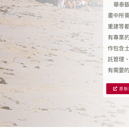
華泰銀
畫中所
重建等
有專業
作包含
託管理
有需要
原新