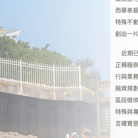
而華泰
特殊不
創出一
近期已
正積極
行與業
融資規
區段徵
特殊與
言確實