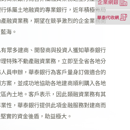
視
開
銀行係屬土地融資的專業銀行，近年積極佈局
窗）
新
（另
視
開
動產融資業務，期望在競爭激烈的企金業務開
窗）
新
片藍海。
視
窗）
有眾多建商、開發商與投資人獲知華泰銀行
辦理特殊不動產融資業務，立即至全省各地分
務人員申辦，華泰銀行為客戶量身訂做適合的
劃方案，並成功地協助各地建商順利購入各地
收區內土地。客戶表示，因此類融資業務有其
專業性，華泰銀行提供此項金融服務對建商而
是堅實的資金後盾，助益極大。