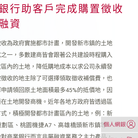
銀行助客戶完成購置徵收
融資
收為政府實施都市計畫，開發新市鎮的土地
式之一，多數建商皆會跟著公共建設時程購入
收區內的土地，降低購地成本以求公司永續發
被徵收的地主除了可選擇領取徵收補償費，也
申請領回原土地面積最多45%的抵價地，因
潛在土地開發商機。近年各地方政府皆透過區
方式，積極開發都市計畫區內的土地，例：新
（另
重劃區、桃園機捷A7、高雄橋頭新市鎮等，
開
新
（另
地對商業銀行而言非屬融資業務之主力產品，