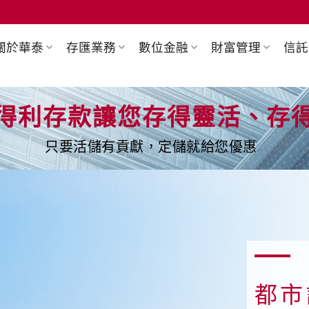
關於華泰
存匯業務
數位金融
財富管理
信託
得利存款讓您存得靈活、存
只要活儲有貢獻，定儲就給您優惠
都市