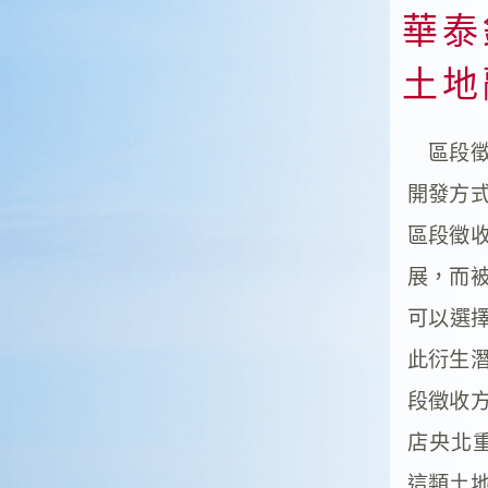
華泰
土地
區段徵
開發方
區段徵
展，而
可以選擇
此衍生
段徵收
店央北
這類土