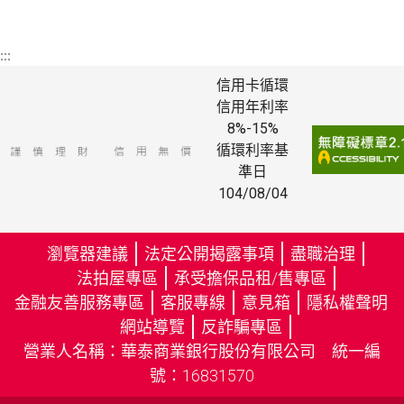
:::
信用卡循環
信用年利率
8%-15%
循環利率基
準日
104/08/04
瀏覽器建議
法定公開揭露事項
盡職治理
法拍屋專區
承受擔保品租/售專區
金融友善服務專區
客服專線
意見箱
隱私權聲明
（
網站導覽
反詐騙專區
另
（
營業人名稱：華泰商業銀行股份有限公司 統一編
開
另
號：16831570
新
開