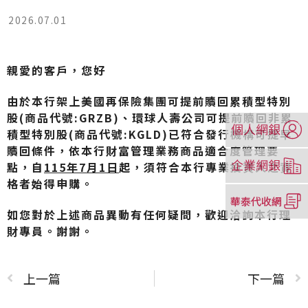
2026.07.01
親愛的客戶，您好
由於本行架上美國再保險集團可提前贖回累積型特別
股(商品代號:GRZB)、環球人壽公司可提前贖回非累
（另
積型特別股(商品代號:KGLD)
已符合發行機構可提早
開
贖回條件，依本行財富管理業務商品適合度管理要
新
（另
點，自
115
年7
月1
日
起，須符合本行專業投資人之資
視
開
格者始得申購。
窗）
新
（另
視
開
如您對於上述商品異動有任何疑問，歡迎洽詢本行理
窗）
新
財專員。謝謝。
視
窗）
上一篇
下一篇