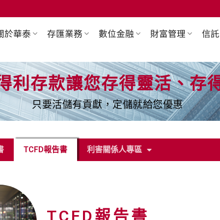
關於華泰
存匯業務
數位金融
財富管理
信託
得利存款讓您存得靈活、存
只要活儲有貢獻，定儲就給您優惠
書
TCFD報告書
利害關係人專區
TCFD報告書