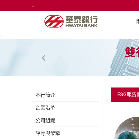
:::
:::
雙
ESG報告
本行簡介
企業沿革
公司組織
評等與榮耀