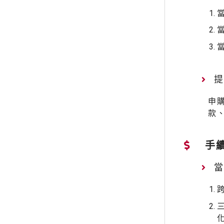
申
款
手
當