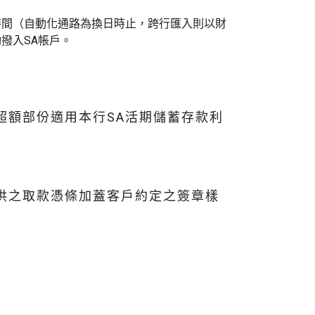
時間（自動化通路為換日時止，跨行匯入則以財
撥入SA帳戶。
超額部份適用本行SA活期儲蓄存款利
供之取款憑條加蓋客戶約定之簽章樣