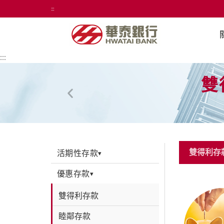
:::
:::
雙
雙得利存
活期性存款
▾
優惠存款
▾
雙得利存款
睦鄰存款