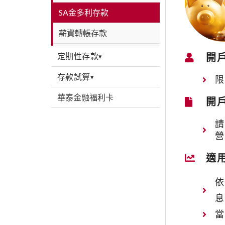
SA金多利存款
薪資轉帳存款
定期性存款
開
▾
存款試算
▾
華泰金融福利卡
開
適
依
息
當