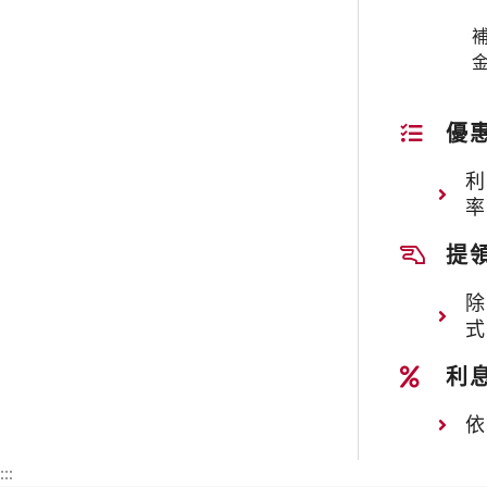
優
提
利
:::