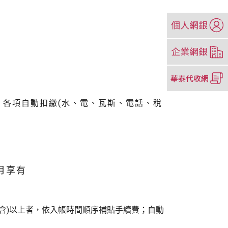
（另
開
新
（另
視
開
窗）
新
（另
視
開
窗）
新
各項自動扣繳(水、電、瓦斯、電話、稅
視
窗）
月享有
元(含)以上者，依入帳時間順序補貼手續費；自動