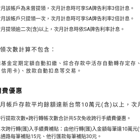
當月該帳戶為未曾提領，次月計息時可享SA牌告利率3倍計息。
當月該帳戶只提領一次，次月計息時可享SA牌告利率2倍計息。
當月提領逾二次(含)以上，次月計息時依SA牌告利率計息。
提領次數計算不包含：
購基金定期定額自動扣繳、綜合存款中活存自動轉存定存、
、信用卡)、放款自動扣息等交易。
續費優惠
月帳戶存款平均餘額達新台幣10萬元(含)以上，次
跨行提款次數+跨行轉帳次數合計共5次免收跨行手續費優惠。
三次跨行轉(匯)入手續費補貼：由他行轉(匯)入金額每筆達10萬
化通路每筆補貼15元、他行匯款每筆補貼30元。