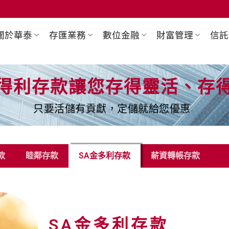
關於華泰
存匯業務
數位金融
財富管理
信託
得利存款讓您存得靈活、存
只要活儲有貢獻，定儲就給您優惠
款
睦鄰存款
SA金多利存款
薪資轉帳存款
SA金多利存款