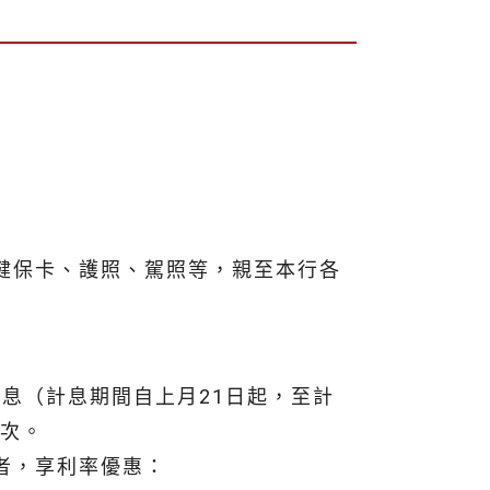
健保卡、護照、駕照等，親至本行各
計息（計息期間自上月21日起，至計
一次。
格者，享利率優惠：