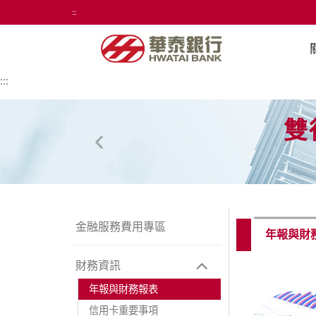
:::
:::
雙
單
選
金融服務費用專區
合
年報與財
收
或
開
財務資訊
展
年報與財務報表
信用卡重要事項