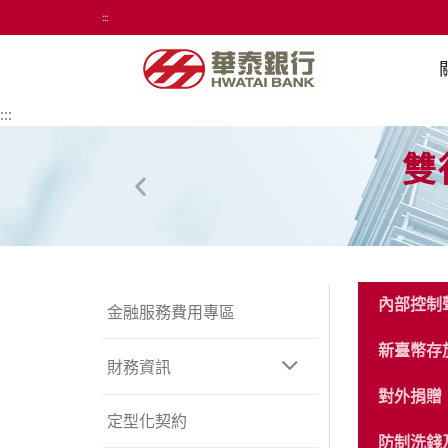
:::
:::
雙
內部控制
金融服務費用專區
新臺幣存
展
財務資訊
開
或
對外捐贈
收
合
定型化契約
選
防制洗錢
單