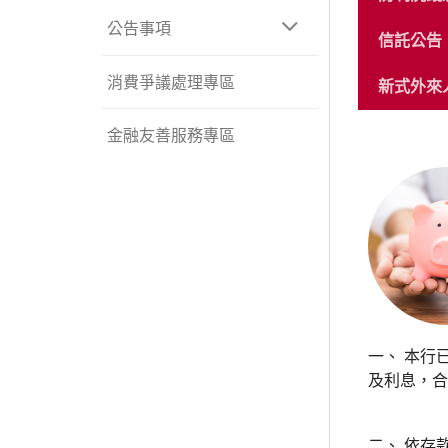
展
公告事項
開
信託公告
或
收
合
消費爭議處理專區
新式外來人口統
選
單
金融友善服務專區
一、 本行
及利息，合
二、 依存