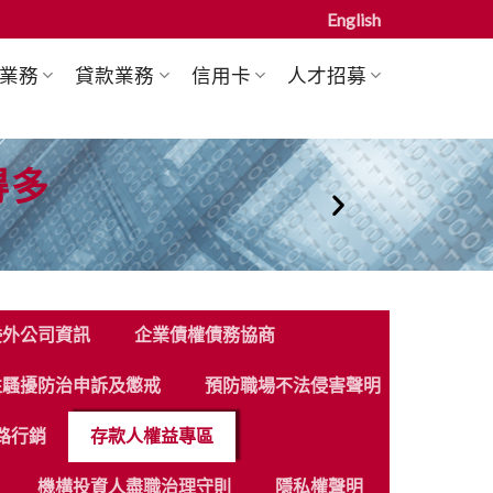
English
業務
貸款業務
信用卡
人才招募
得多
委外公司資訊
企業債權債務協商
性騷擾防治申訴及懲戒
預防職場不法侵害聲明
路行銷
存款人權益專區
機構投資人盡職治理守則
隱私權聲明