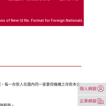
ew UI No. Format for Foreign Nationals
1 日起，每一存款人在國內同一家要保機構之存款本金
（另
開
新
（另
視
開
保障範圍。