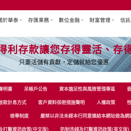
關於華泰
存匯業務
數位金融
財富管理
信託
得利存款讓您存得靈活、存
只要活儲有貢獻，定儲就給您優惠
聲明書
呆帳戶公告
資本適足性與風險管理專區
放款計息方式
客戶資料保密措施聲明
人權政策
檢舉制度
嚴禁以非法未經本行同意連結本網站做為網
及打擊資恐政策(中文版)
防制洗錢及打擊資恐政策(英文版)